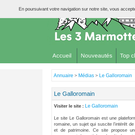
En poursuivant votre navigation sur notre site, vous acceptez 
Accueil
Nouveautés
Top cl
Annuaire
Médias
Le Galloromain
>
>
Le Galloromain
Le Galloromain
Visiter le site :
Le site Le Galloromain est une platefor
romaine, un sujet qui suscite l'intérêt 
et de patrimoine. Ce site propose 