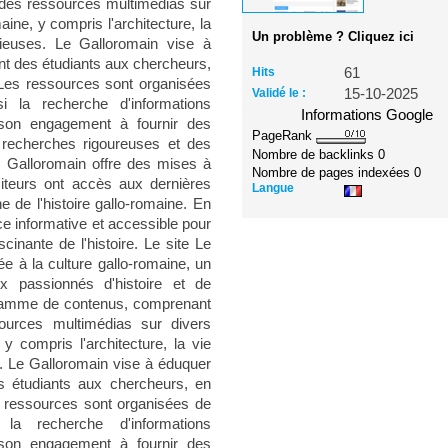
 des ressources multimédias sur
aine, y compris l'architecture, la
Un problème ? Cliquez ici
gieuses. Le Galloromain vise à
ant des étudiants aux chercheurs,
Hits
61
 Les ressources sont organisées
Validé le :
15-10-2025
si la recherche d'informations
Informations Google
r son engagement à fournir des
PageRank
 recherches rigoureuses et des
Nombre de backlinks
0
e Galloromain offre des mises à
Nombre de pages indexées
0
isiteurs ont accès aux dernières
Langue
 de l'histoire gallo-romaine. En
 informative et accessible pour
cinante de l'histoire. Le site Le
e à la culture gallo-romaine, un
ux passionnés d'histoire et de
 gamme de contenus, comprenant
sources multimédias sur divers
 y compris l'architecture, la vie
s. Le Galloromain vise à éduquer
es étudiants aux chercheurs, en
s ressources sont organisées de
i la recherche d'informations
r son engagement à fournir des