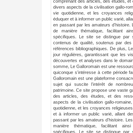
comprenant des articles, des études, et
divers aspects de la civilisation gallo-rom
vie quotidienne, et les croyances reli
éduquer et à informer un public varié, all
en passant par les amateurs d'histoire.
de manière thématique, facilitant ain
spécifiques. Le site se distingue pa
contenus de qualité, soutenus par des
références bibliographiques. De plus, L
jour régulières, garantissant que les v
découvertes et analyses dans le domaine
somme, Le Galloromain est une ressource
quiconque s'intéresse à cette période fas
Galloromain est une plateforme consacré
sujet qui suscite l'intérêt de nombre
patrimoine. Ce site propose une vaste
des articles, des études, et des res
aspects de la civilisation gallo-romaine,
quotidienne, et les croyances religieuse
et à informer un public varié, allant d
passant par les amateurs d'histoire. Le
manière thématique, facilitant ains
spécifiques. Le site se distingue pa